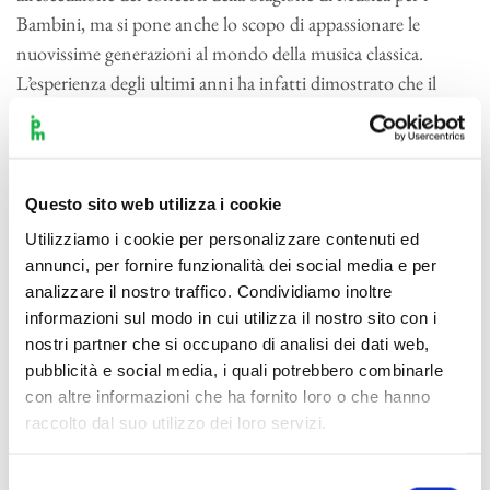
Bambini, ma si pone anche lo scopo di appassionare le
nuovissime generazioni al mondo della musica classica.
L’esperienza degli ultimi anni ha infatti dimostrato che il
pubblico di bambini si riconosce nei giovani esecutori sul
palcoscenico e impara a sentire la musica come una
esperienza alla sua portata e non riservata al mondo degli
adulti.
Questo sito web utilizza i cookie
Utilizziamo i cookie per personalizzare contenuti ed
Dell’Orchestra, che ha sede stabile presso il Teatro Dal
annunci, per fornire funzionalità dei social media e per
Verme, fanno parte bambini e ragazzi in età compresa tra i 7
analizzare il nostro traffico. Condividiamo inoltre
e i 17 anni provenienti dal Conservatorio e da varie Scuole
informazioni sul modo in cui utilizza il nostro sito con i
ed Accademie Musicali italiane.
nostri partner che si occupano di analisi dei dati web,
pubblicità e social media, i quali potrebbero combinarle
I giovani musicisti hanno avuto modo di esibirsi, oltrechè
con altre informazioni che ha fornito loro o che hanno
nella sede, in prestigiosi Teatri quali tra gli altri: a Milano
raccolto dal suo utilizzo dei loro servizi.
Teatro Arcimboldi, Laboratori Scala Ansaldo, Auditorium di
Milano, Teatro Allianz, Museo del Novecento (nel
Selezione