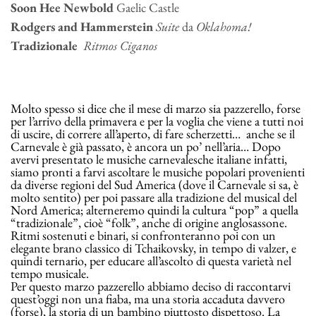
Soon Hee Newbold
Gaelic Castle
Rodgers and Hammerstein
Suite
da
Oklahoma!
Tradizionale
Ritmos Ciganos
Molto spesso si dice che il mese di marzo sia pazzerello, forse
per l’arrivo della primavera e per la voglia che viene a tutti noi
di uscire, di correre all’aperto, di fare scherzetti… anche se il
Carnevale è già passato, è ancora un po’ nell’aria… Dopo
avervi presentato le musiche carnevalesche italiane infatti,
siamo pronti a farvi ascoltare le musiche popolari provenienti
da diverse regioni del Sud America (dove il Carnevale si sa, è
molto sentito) per poi passare alla tradizione del musical del
Nord America; alterneremo quindi la cultura “pop” a quella
“tradizionale”, cioè “folk”, anche di origine anglosassone.
Ritmi sostenuti e binari, si confronteranno poi con un
elegante brano classico di Tchaikovsky, in tempo di valzer, e
quindi ternario, per educare all’ascolto di questa varietà nel
tempo musicale.
Per questo marzo pazzerello abbiamo deciso di raccontarvi
quest’oggi non una fiaba, ma una storia accaduta davvero
(forse), la storia di un bambino piuttosto dispettoso. La