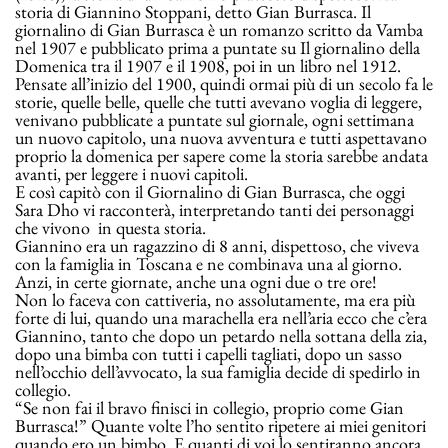
storia di Giannino Stoppani, detto Gian Burrasca. Il
giornalino di Gian Burrasca è un romanzo scritto da Vamba
nel 1907 e pubblicato prima a puntate su Il giornalino della
Domenica tra il 1907 e il 1908, poi in un libro nel 1912.
Pensate all’inizio del 1900, quindi ormai più di un secolo fa le
storie, quelle belle, quelle che tutti avevano voglia di leggere,
venivano pubblicate a puntate sul giornale, ogni settimana
un nuovo capitolo, una nuova avventura e tutti aspettavano
proprio la domenica per sapere come la storia sarebbe andata
avanti, per leggere i nuovi capitoli.
E così capitò con il Giornalino di Gian Burrasca, che oggi
Sara Dho vi racconterà, interpretando tanti dei personaggi
che vivono in questa storia.
Giannino era un ragazzino di 8 anni, dispettoso, che viveva
con la famiglia in Toscana e ne combinava una al giorno.
Anzi, in certe giornate, anche una ogni due o tre ore!
Non lo faceva con cattiveria, no assolutamente, ma era più
forte di lui, quando una marachella era nell’aria ecco che c’era
Giannino, tanto che dopo un petardo nella sottana della zia,
dopo una bimba con tutti i capelli tagliati, dopo un sasso
nell’occhio dell’avvocato, la sua famiglia decide di spedirlo in
collegio.
“Se non fai il bravo finisci in collegio, proprio come Gian
Burrasca!” Quante volte l’ho sentito ripetere ai miei genitori
quando ero un bimbo. E quanti di voi lo sentiranno ancora