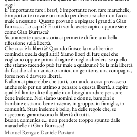
oggi!
E’ importante fare i bravi, è importante non fare marachelle,
è importante trovare un modo per divertirsi che non faccia
male a nessuno. Questo provano a spiegare i grandi a Gian
Burrasca. Lo capirà? E tutti voi lo avete capito oppure siete
come Gian Burrasca?
Sicuramente questa storia ci permette di fare una bella
riflessione sulla libertà.
Che cosa è la libertà? Quando finisce la mia libertà e
comincia quella degli altri? Siamo liberi di fare quel che
vogliamo oppure prima di agire è meglio chiedersi se quello
che stiamo facendo può far male a qualcuno? Se la mia libertà
da fastidio ad un amico o amica, un genitore, una compagna,
forse non è davvero libertà.
E allora ci piacerebbe che tutti, tornando a casa provassero
anche solo per un attimo a pensare a questa libertà, a capire
qual è il limite oltre il quale non bisogna andare per stare
bene insieme. Noi siamo uomini e donne, bambini e
bambine e stiamo bene insieme, in gruppo, in famiglia, in
comunità. Stare insieme è bello, ha delle regole che, se
rispettate, garantiscono la libertà di tutti.
Buona domenica e… non prendete troppo spunto dalle
marachelle di Gian Burrasca!
Manuel Renga e Daniele Parziani