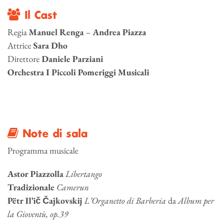
Il Cast
Regia
Manuel Renga
–
Andrea Piazza
Attrice
Sara Dho
Direttore
Daniele Parziani
Orchestra I Piccoli Pomeriggi Musicali
Note di sala
Programma musicale
Astor Piazzolla
Libertango
Tradizionale
Camerun
Pëtr Il’ič Čajkovskij
L’Organetto di Barberia
da
Album per
la Gioventù, op.39