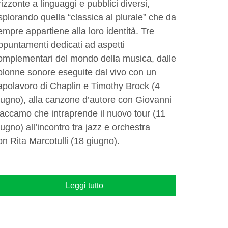
rizzonte a linguaggi e pubblici diversi,
splorando quella “classica al plurale” che da
empre appartiene alla loro identità. Tre
ppuntamenti dedicati ad aspetti
omplementari del mondo della musica, dalle
olonne sonore eseguite dal vivo con un
apolavoro di Chaplin e Timothy Brock (4
iugno), alla canzone d’autore con Giovanni
accamo che intraprende il nuovo tour (11
iugno) all’incontro tra jazz e orchestra
on Rita Marcotulli (18 giugno).
Leggi tutto