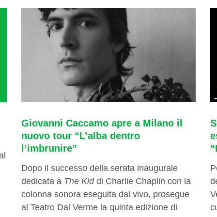
Giovanni Caccamo apre a Milano il
S
nuovo tour “L’alba dentro
e
l’imbrunire”
“
al
Dopo il successo della serata inaugurale
P
dedicata a
The Kid
di Charlie Chaplin con la
d
colonna sonora eseguita dal vivo, prosegue
V
al Teatro Dal Verme la quinta edizione di
c