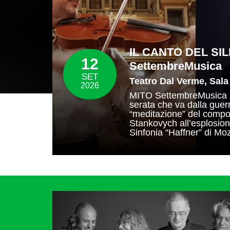
IL CANTO DEL SIL
12
SettembreMusica
SET
Teatro Dal Verme, Sala
2026
MITO SettembreMusica 
serata che va dalla guer
“meditazione” del compo
Stankovych all’esplosione
Sinfonia “Haffner” di Moz