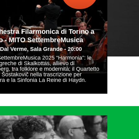
hestra Filarmonica di Torino a
o - MITO SettembreMusica
 Dal Verme, Sala Grande - 20:00
ettembreMusica 2025 “Harmonia”: le
reche di Skalkottas, allievo di
rg, tra folklore e modernità; il Quartetto
i Šostakovič nella trascrizione per
ra e la Sinfonia La Reine di Haydn.