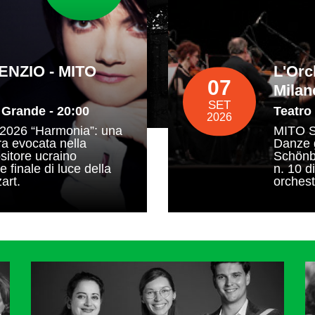
ENZIO - MITO
L'Orc
07
Milan
SET
 Grande - 20:00
Teatro
2026
2026 “Harmonia”: una
MITO S
ra evocata nella
Danze g
sitore ucraino
Schönbe
 finale di luce della
n. 10 d
art.
orchest