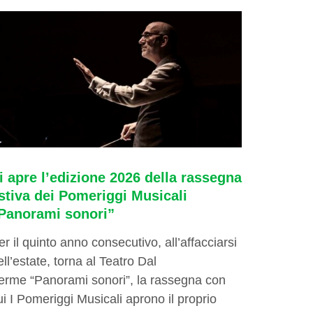
i apre l’edizione 2026 della rassegna
stiva dei Pomeriggi Musicali
Panorami sonori”
er il quinto anno consecutivo, all’affacciarsi
ell’estate, torna al Teatro Dal
erme “Panorami sonori”, la rassegna con
ui I Pomeriggi Musicali aprono il proprio