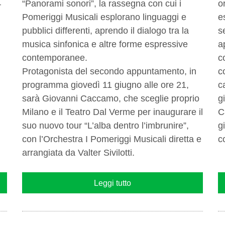
“Panorami sonori”, la rassegna con cui i
o
–
Pomeriggi Musicali esplorano linguaggi e
e
pubblici differenti, aprendo il dialogo tra la
s
musica sinfonica e altre forme espressive
a
contemporanee.
c
Protagonista del secondo appuntamento, in
c
programma giovedì 11 giugno alle ore 21,
c
sarà Giovanni Caccamo, che sceglie proprio
g
Milano e il Teatro Dal Verme per inaugurare il
C
suo nuovo tour “L’alba dentro l’imbrunire”,
g
con l’Orchestra I Pomeriggi Musicali diretta e
c
arrangiata da Valter Sivilotti.
Leggi tutto