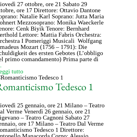
iovedì 27 ottobre, ore 21 Sabato 29
ttobre, ore 17 Direttore: Ottavio Dantone
oprano: Natalie Karl Soprano: Jutta Maria
ohnert Mezzosoprano: Monika Waeckerle
enore: Cenk Biyik Tenore: Bernhard
erthold Lettore: Mattia Fabris Orchestra:
rchestra I Pomeriggi Musicali Wolfgang
madeus Mozart (1756 – 1791): Die
chuldigkeit des ersten Gebotes (L’obbligo
el primo comandamento) Prima parte di
…
eggi tutto
Romanticismo Tedesco 1
iovedì 25 gennaio, ore 21 Milano – Teatro
al Verme Venerdì 26 gennaio, ore 21
igevano – Teatro Cagnoni Sabato 27
ennaio, ore 17 Milano – Teatro Dal Verme
omanticismo Tedesco 1 Direttore:
ntonello Manacorda Corno: Alessio