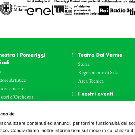
hestra I Pomeriggi
Teatro Dal Verme
cali
Storia
a
Regolamento di Sala
tore Artistico
Area Tecnica
ttore emerito
I nostri eventi
ssori d’Orchestra
Calendario
nti Corporate
Cartellone I Pomeriggi Music
 cookie
iende e il teatro
Cartellone Teatro Dal Verme
rsonalizzare contenuti ed annunci, per fornire funzionalità dei so
le
Biglietteria
ffico. Condividiamo inoltre informazioni sul modo in cui utilizza il 