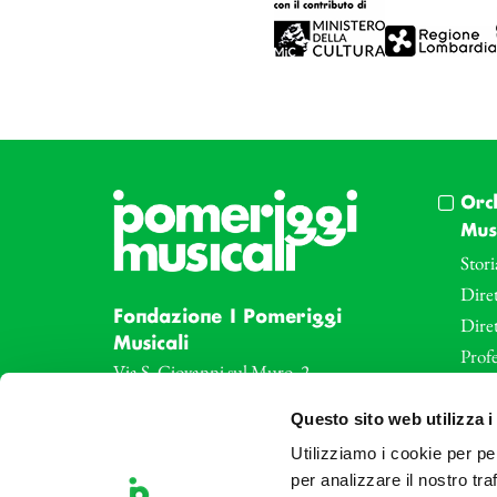
articoli
Orc
Musi
Stori
Diret
Fondazione I Pomeriggi
Dire
Musicali
Profe
Via S. Giovanni sul Muro, 2
20121 Milano
Eve
Questo sito web utilizza i
Partita Iva 04410060158
Le az
Cod. Fisc. 80078650159
Utilizziamo i cookie per pe
Le sa
per analizzare il nostro tra
Tel: +39 02 87905