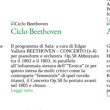
A
P
I
L
Ciclo Beethoven
A
ne
Il programma di Sala: a cura di Edgar
G
Vallora BEETHOVEN – CONCERTO (n.4)
I
per pianoforte e orchestra Op.58 Abbozzato
H
tra il 1802 e il 1803, in parallelo
c
all’infiammata stesura dell’”Eroica” (e per
c
questo intesa da molti critici come la
c
controparte “femminile” di quel ruvido
K
titano), il Concerto Op.58 fu portato avanti
c
nel 1805 e chiuso
…
c
Leggi tutto
p
L