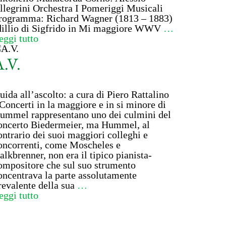
llegrini Orchestra I Pomeriggi Musicali
rogramma: Richard Wagner (1813 – 1883)
dillio di Sigfrido in Mi maggiore WWV
…
eggi tutto
.V.
uida all’ascolto: a cura di Piero Rattalino
 Concerti in la maggiore e in si minore di
ummel rappresentano uno dei culmini del
oncerto Biedermeier, ma Hummel, al
ontrario dei suoi maggiori colleghi e
oncorrenti, come Moscheles e
alkbrenner, non era il tipico pianista-
ompositore che sul suo strumento
oncentrava la parte assolutamente
revalente della sua
…
eggi tutto