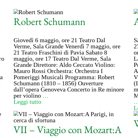
Robert Schumann
A
Giovedì 6 maggio, ore 21 Teatro Dal
S
Verme, Sala Grande Venerdì 7 maggio, ore
2
21 Teatro Fraschini di Pavia Sabato 8
o
ro
maggio, ore 17 Teatro Dal Verme, Sala
L
Grande Direttore: Aldo Ceccato Violino:
P
Mauro Rossi Orchestra: Orchestra I
A
ta
Pomeriggi Musicali Programma: Robert
V
i
Schumann (1810 – 1856) Ouverture
(
dall’opera Genoveva Concerto in Re minore
m
per violino
…
M
Leggi tutto
L
VII – Viaggio con Mozart:A