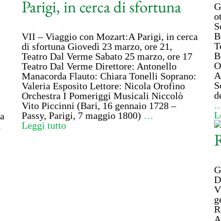
Parigi, in cerca di sfortuna
G
o
S
B
VII – Viaggio con Mozart:A Parigi, in cerca
T
di sfortuna Giovedì 23 marzo, ore 21,
B
Teatro Dal Verme Sabato 25 marzo, ore 17
O
Teatro Dal Verme Direttore: Antonello
A
Manacorda Flauto: Chiara Tonelli Soprano:
S
Valeria Esposito Lettore: Nicola Orofino
d
Orchestra I Pomeriggi Musicali Niccolò
Vito Piccinni (Bari, 16 gennaio 1728 –
L
Passy, Parigi, 7 maggio 1800)
…
ta
Leggi tutto
i
G
D
V
g
R
A