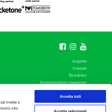
Acquista
Contatti
Newsletter
Amministrazione trasparente
Whistleblowing
ali
Privacy e Cookie Policy
Accetta tutti
cial media e
Informative Privacy
nostro sito
Area riservata
Accetta selezionati