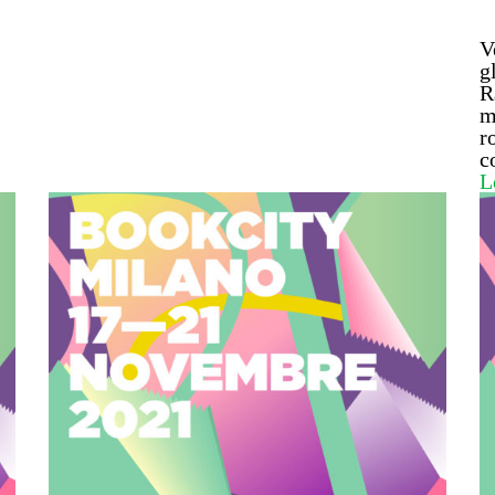
V
g
R
m
r
c
L