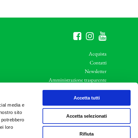
Acquista
Contatti
Newsletter
Amministrazione trasparente
Whistleblowing
ali
Privacy e Cookie Policy
Accetta tutti
cial media e
Informative Privacy
nostro sito
Area riservata
Accetta selezionati
i potrebbero
Credits
ei loro
Rifiuta