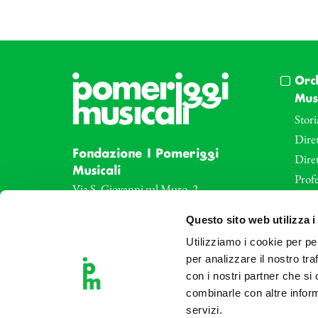
Orc
Musi
Stori
Diret
Fondazione I Pomeriggi
Dire
Musicali
Profe
Via S. Giovanni sul Muro, 2
20121 Milano
Eve
Questo sito web utilizza i
Partita Iva 04410060158
Le az
Cod. Fisc. 80078650159
Utilizziamo i cookie per pe
Le sa
Tel: +39 02 87905
per analizzare il nostro tra
Art 
con i nostri partner che si
Teatro Dal Verme
combinarle con altre inform
Via S. Giovanni sul Muro, 2
servizi.