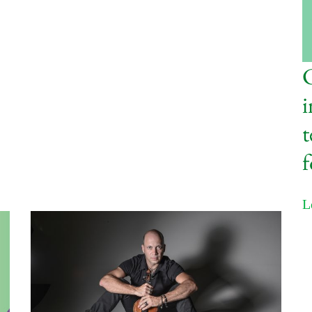
C
i
t
f
L