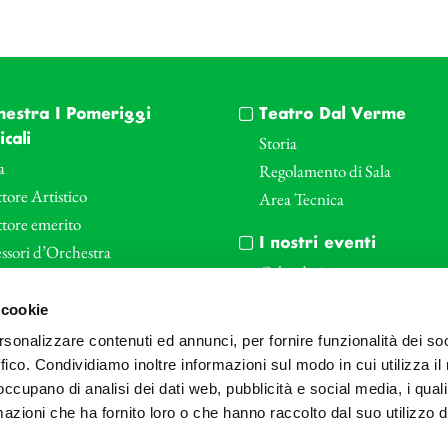
hestra I Pomeriggi
Teatro Dal Verme
cali
Storia
a
Regolamento di Sala
tore Artistico
Area Tecnica
ttore emerito
I nostri eventi
ssori d’Orchestra
Calendario
nti Corporate
Cartellone I Pomeriggi Music
 cookie
iende e il teatro
Cartellone Teatro Dal Verme
rsonalizzare contenuti ed annunci, per fornire funzionalità dei so
le
Biglietteria
ffico. Condividiamo inoltre informazioni sul modo in cui utilizza il 
Bonus
Archivio Fotografico
 occupano di analisi dei dati web, pubblicità e social media, i qual
azioni che ha fornito loro o che hanno raccolto dal suo utilizzo d