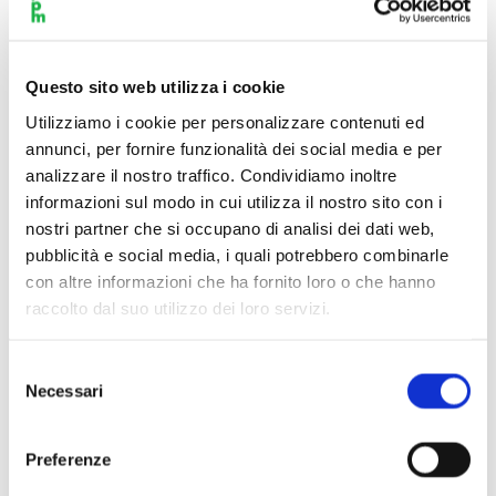
potranno venire a conoscenza dei Suoi dati nell’espletamento
delle proprie attività di collaborazione con il Titolare, può
essere richiesto scrivendo a
privacy@ipomeriggi.it
.
Questo sito web utilizza i cookie
Utilizziamo i cookie per personalizzare contenuti ed
I Dati Personali trattati verranno conservati
annunci, per fornire funzionalità dei social media e per
conformemente ai tempi previsti dalla normativa europea
analizzare il nostro traffico. Condividiamo inoltre
e nazionale applicabile, nonché indicati dall’Autorità
informazioni sul modo in cui utilizza il nostro sito con i
Garante per la Protezione dei dati. Maggiori
nostri partner che si occupano di analisi dei dati web,
informazioni in merito al periodo di conservazione dei
pubblicità e social media, i quali potrebbero combinarle
Dati Personali e/o ai criteri utilizzati per determinare tale
con altre informazioni che ha fornito loro o che hanno
periodo possono essere richieste scrivendo al Titolare del
raccolto dal suo utilizzo dei loro servizi.
trattamento, al seguente indirizzo
privacy@ipomeriggi.it
.
Selezione
Necessari
del
Il Titolare non effettua il trasferimento dei dati personali
consenso
al di fuori dell’UE. Si specifica che i fornitori del
software
Preferenze
e del
cloud
, seppur il Titolare abbia scelto l’utilizzo dei
soli server situati in Regioni dello Spazio Economico