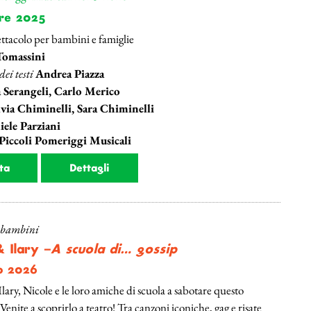
re 2025
ttacolo per bambini e famiglie
Tomassini
ei testi
Andrea Piazza
 Serangeli, Carlo Merico
lvia Chiminelli, Sara Chiminelli
ele Parziani
 Piccoli Pomeriggi Musicali
ta
Dettagli
r bambini
 Ilary –
A scuola di… gossip
o 2026
lary, Nicole e le loro amiche di scuola a sabotare questo
enite a scoprirlo a teatro! Tra canzoni iconiche, gag e risate