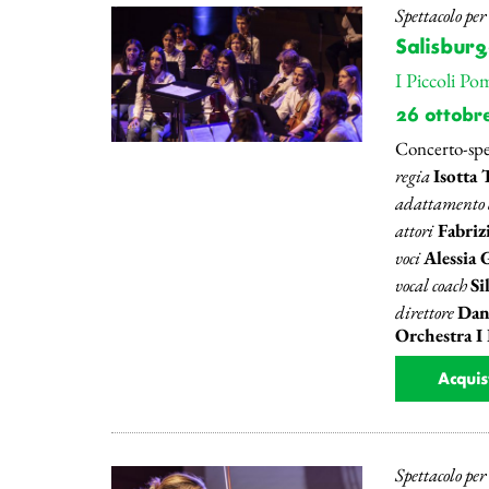
Spettacolo pe
Salisburg
I Piccoli Po
26 ottobr
Concerto-spe
regia
Isotta 
adattamento d
attori
Fabrizi
voci
Alessia 
vocal coach
Si
direttore
Dani
Orchestra I
Acquis
Spettacolo pe