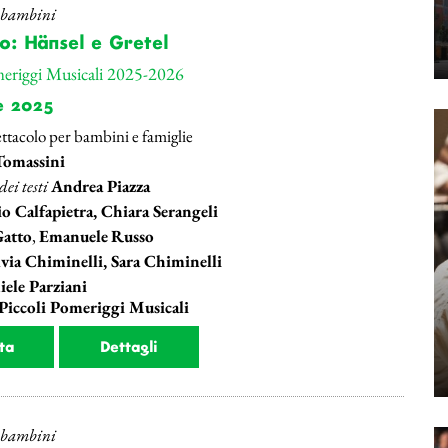
r bambini
o: Hänsel e Gretel
meriggi Musicali 2025-2026
e 2025
ttacolo per bambini e famiglie
Tomassini
ei testi
Andrea Piazza
o Calfapietra, Chiara Serangeli
Gatto
,
Emanuele
Russo
lvia Chiminelli, Sara Chiminelli
ele Parziani
 Piccoli Pomeriggi Musicali
ta
Dettagli
r bambini