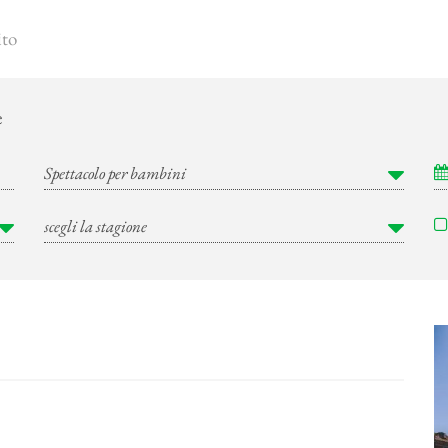
ito
e