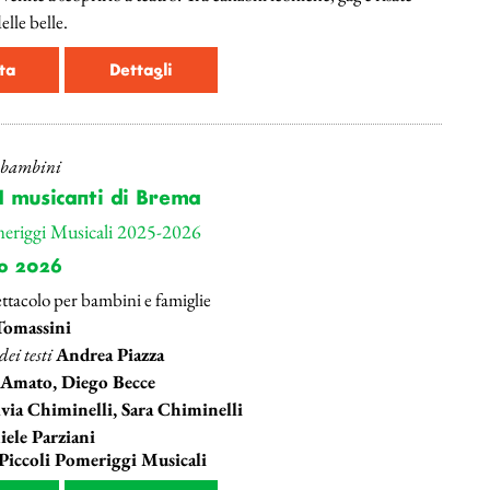
lle belle.
ta
Dettagli
r bambini
I musicanti di Brema
meriggi Musicali 2025-2026
o 2026
ttacolo per bambini e famiglie
Tomassini
ei testi
Andrea Piazza
 Amato, Diego Becce
lvia Chiminelli, Sara Chiminelli
ele Parziani
 Piccoli Pomeriggi Musicali