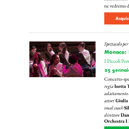
ne vedremo de
Acquis
Spettacolo pe
Monaco: 
I Piccoli Po
25 gennai
Concerto-spe
regia
Isotta 
adattamento d
attori
Giulia
vocal coach
Si
direttore
Dani
Orchestra I