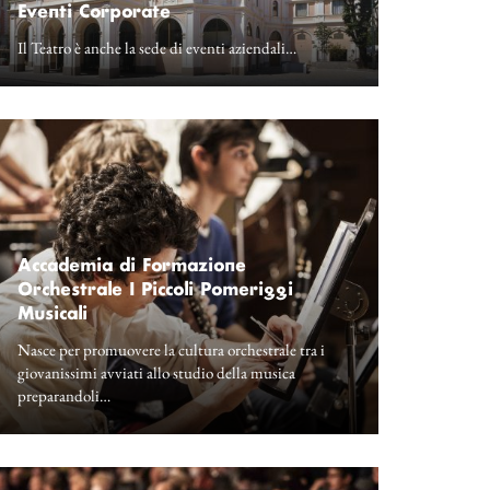
Eventi Corporate
Il Teatro è anche la sede di eventi aziendali…
Accademia di Formazione
Orchestrale I Piccoli Pomeriggi
Musicali
Nasce per promuovere la cultura orchestrale tra i
giovanissimi avviati allo studio della musica
preparandoli…