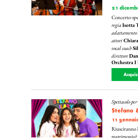
21 dicemb
Concerto-spe
regia
Isotta 
adattamento d
attori
Chiara
vocal coach
Si
direttore
Dani
Orchestra I
Acquis
Spettacolo pe
Stefano &
11 gennai
Riusciranno I
matrimonio? V