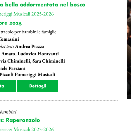
La bella addormentata nel bosco
meriggi Musicali 2025-2026
bre 2025
ttacolo per bambini e famiglie
Tomassini
ei testi
Andrea Piazza
 Amato, Ludovica Fioravanti
lvia Chiminelli, Sara Chiminelli
ele Parziani
 Piccoli Pomeriggi Musicali
ta
Dettagli
r bambini
: Raperonzolo
meriggi Musicali 2025-2026