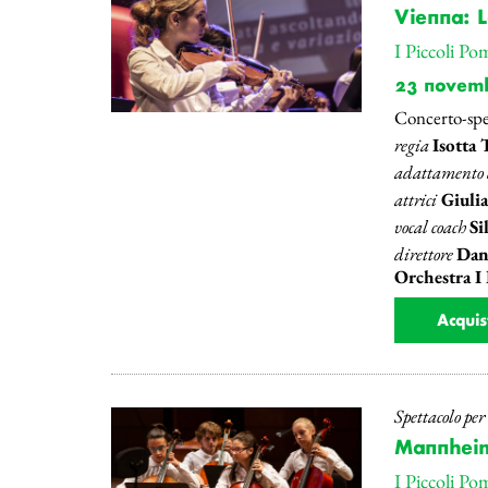
Vienna: 
I Piccoli Po
23 novem
Concerto-spe
regia
Isotta 
adattamento d
attrici
Giulia
vocal coach
Si
direttore
Dani
Orchestra I
Acquis
Spettacolo pe
Mannheim
I Piccoli Po