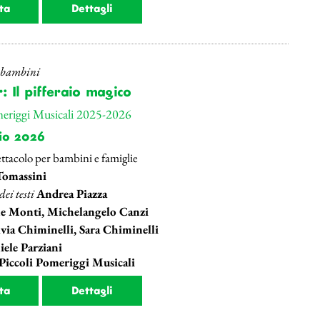
ta
Dettagli
r bambini
 Il pifferaio magico
meriggi Musicali 2025-2026
io 2026
ttacolo per bambini e famiglie
Tomassini
ei testi
Andrea Piazza
e Monti, Michelangelo Canzi
lvia Chiminelli, Sara Chiminelli
ele Parziani
 Piccoli Pomeriggi Musicali
ta
Dettagli