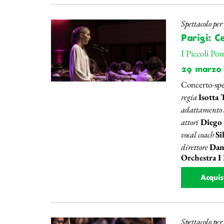
Spettacolo pe
Parigi: C
I Piccoli Po
29 marzo
Concerto-spe
regia
Isotta 
adattamento d
attori
Diego 
vocal coach
Si
direttore
Dani
Orchestra I
Acquis
Spettacolo pe