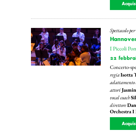
Acquis
Spettacolo pe
Hannover:
I Piccoli Po
22 febbra
Concerto-spe
regia
Isotta 
adattamento d
attori
Jasmin
vocal coach
Si
direttore
Dani
Orchestra I
Acquis