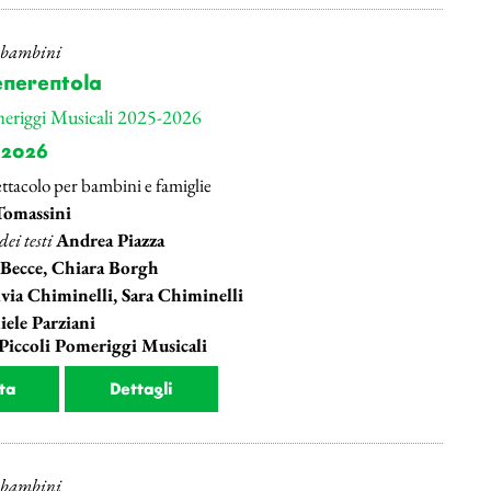
r bambini
enerentola
meriggi Musicali 2025-2026
 2026
ttacolo per bambini e famiglie
Tomassini
ei testi
Andrea Piazza
Becce, Chiara Borgh
lvia Chiminelli, Sara Chiminelli
ele Parziani
 Piccoli Pomeriggi Musicali
ta
Dettagli
r bambini