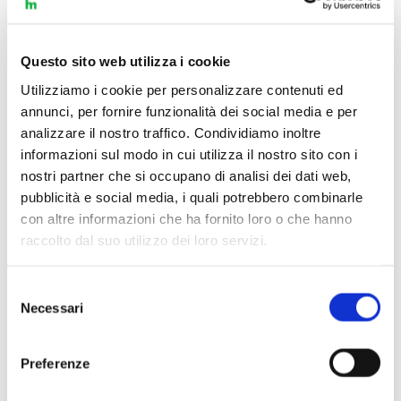
attori
Jasmine Monti, Michelangelo Canzi
vocal coach
Silvia Chiminelli, Sara Chiminelli
direttore
Daniele Parziani
Questo sito web utilizza i cookie
Orchestra I Piccoli Pomeriggi Musicali
Utilizziamo i cookie per personalizzare contenuti ed
annunci, per fornire funzionalità dei social media e per
Acquista
Dettagli
analizzare il nostro traffico. Condividiamo inoltre
informazioni sul modo in cui utilizza il nostro sito con i
nostri partner che si occupano di analisi dei dati web,
pubblicità e social media, i quali potrebbero combinarle
con altre informazioni che ha fornito loro o che hanno
raccolto dal suo utilizzo dei loro servizi.
Selezione
Necessari
del
consenso
Preferenze
Spettacolo per bambini