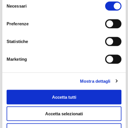
Selezione
Necessari
del
Dettagli
consenso
Preferenze
Statistiche
Marketing
Mostra dettagli
Accetta tutti
Incontro con il pubblico
Connessioni dal Teatro Dal Verme.
Accetta selezionati
15 gennaio 2022
Incontrare le Muse. Una violinista racconta la sua storia di allieva