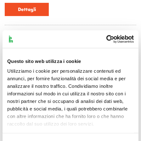
Dettagli
Questo sito web utilizza i cookie
Utilizziamo i cookie per personalizzare contenuti ed
annunci, per fornire funzionalità dei social media e per
analizzare il nostro traffico. Condividiamo inoltre
informazioni sul modo in cui utilizza il nostro sito con i
nostri partner che si occupano di analisi dei dati web,
Incontro con il pubblico
pubblicità e social media, i quali potrebbero combinarle
con altre informazioni che ha fornito loro o che hanno
Connessioni dal Teatro Dal Verme. Pianismi
raccolto dal suo utilizzo dei loro servizi.
10 febbraio 2022
Michela Fregona incontra Davide Cabassi