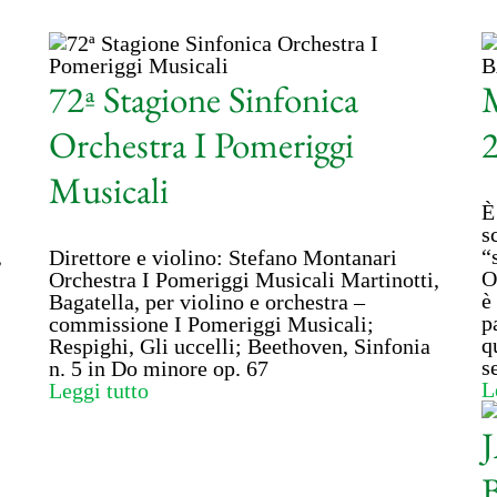
72ª Stagione Sinfonica
Orchestra I Pomeriggi
Musicali
È
s
,
“
Direttore e violino: Stefano Montanari
O
Orchestra I Pomeriggi Musicali Martinotti,
è
Bagatella, per violino e orchestra –
p
commissione I Pomeriggi Musicali;
q
Respighi, Gli uccelli; Beethoven, Sinfonia
s
n. 5 in Do minore op. 67
L
Leggi tutto
B