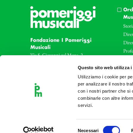
Orc
Musi
Stori
Diret
Fondazione I Pomeriggi
Dire
Musicali
Profe
Via S. Giovanni sul Muro, 2
20121 Milano
Eve
Questo sito web utilizza i
Partita Iva 04410060158
Le az
Cod. Fisc. 80078650159
Utilizziamo i cookie per pe
Le sa
per analizzare il nostro tra
Tel: +39 02 87905
Art 
con i nostri partner che si
Teatro Dal Verme
combinarle con altre inform
Via S. Giovanni sul Muro, 2
servizi.
20121 Milano
Selezione
Necessari