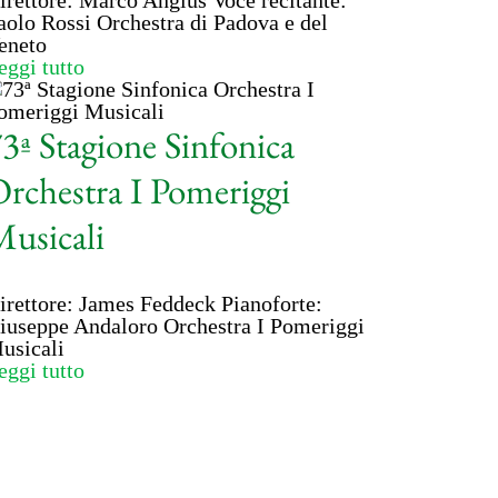
irettore: Marco Angius Voce recitante:
aolo Rossi Orchestra di Padova e del
eneto
eggi tutto
3ª Stagione Sinfonica
rchestra I Pomeriggi
usicali
irettore: James Feddeck Pianoforte:
iuseppe Andaloro Orchestra I Pomeriggi
usicali
eggi tutto