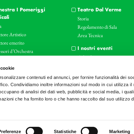
hestra I Pomeriggi
Teatro Dal Verme
cali
Storia
a
Regolamento di Sala
tore Artistico
Area Tecnica
ttore emerito
I nostri eventi
ssori d’Orchestra
Calendario
nti Corporate
Cartellone I Pomeriggi Music
 cookie
iende e il teatro
Cartellone Teatro Dal Verme
rsonalizzare contenuti ed annunci, per fornire funzionalità dei so
le
Biglietteria
ffico. Condividiamo inoltre informazioni sul modo in cui utilizza il 
Bonus
Archivio Fotografico
 occupano di analisi dei dati web, pubblicità e social media, i qual
azioni che ha fornito loro o che hanno raccolto dal suo utilizzo d
Preferenze
Statistiche
Marketing