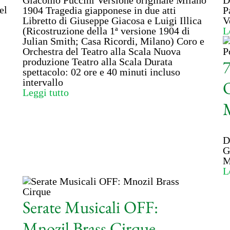
Giacomo Puccini Versione originale Milano
D
el
1904 Tragedia giapponese in due atti
P
Libretto di Giuseppe Giacosa e Luigi Illica
V
(Ricostruzione della 1ª versione 1904 di
L
Julian Smith; Casa Ricordi, Milano) Coro e
Orchestra del Teatro alla Scala Nuova
produzione Teatro alla Scala Durata
7
spettacolo: 02 ore e 40 minuti incluso
intervallo
O
Leggi tutto
M
D
G
M
L
Serate Musicali OFF:
Mnozil Brass Cirque