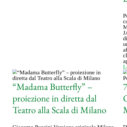
P
c
M
J
d
u
a
c
a
L
“Madama Butterfly” –
7
proiezione in diretta dal
O
Teatro alla Scala di Milano
M