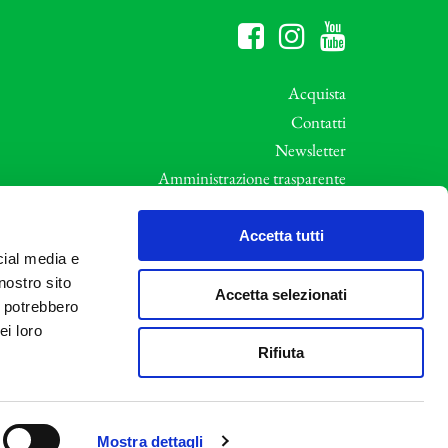
Acquista
Contatti
Newsletter
Amministrazione trasparente
Whistleblowing
ali
Privacy e Cookie Policy
Accetta tutti
cial media e
Informative Privacy
nostro sito
Area riservata
Accetta selezionati
i potrebbero
Credits
ei loro
Rifiuta
Mostra dettagli