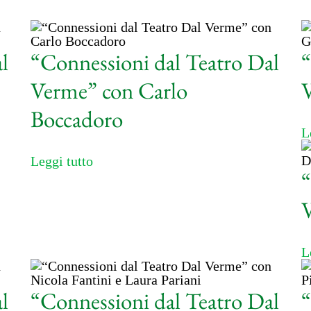
l
“Connessioni dal Teatro Dal
“
Verme” con Carlo
V
Boccadoro
L
Leggi tutto
“
V
L
l
“Connessioni dal Teatro Dal
“