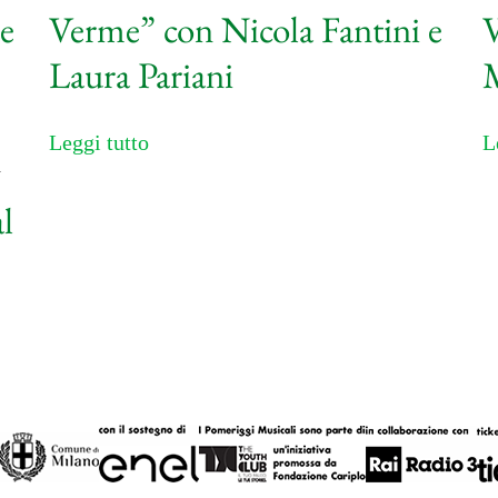
e
Verme” con Nicola Fantini e
V
Laura Pariani
M
Leggi tutto
L
l