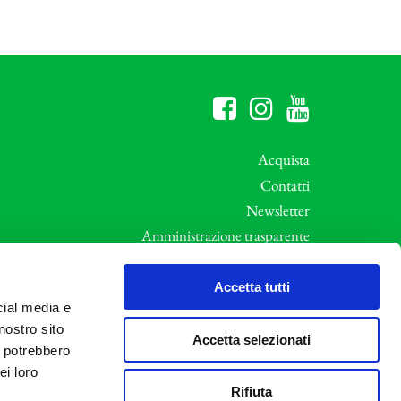
Acquista
Contatti
Newsletter
Amministrazione trasparente
Whistleblowing
ali
Privacy e Cookie Policy
Accetta tutti
cial media e
Informative Privacy
nostro sito
Area riservata
Accetta selezionati
i potrebbero
Credits
ei loro
Rifiuta