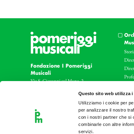
Orc
Musi
Stori
Diret
Fondazione I Pomeriggi
Dire
Musicali
Profe
Via S. Giovanni sul Muro, 2
20121 Milano
Eve
Questo sito web utilizza i
Partita Iva 04410060158
Le az
Cod. Fisc. 80078650159
Utilizziamo i cookie per pe
Le sa
per analizzare il nostro tra
Tel: +39 02 87905
Art 
con i nostri partner che si
Teatro Dal Verme
combinarle con altre inform
Via S. Giovanni sul Muro, 2
servizi.