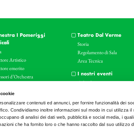
hestra I Pomeriggi
Teatro Dal Verme
cali
Storia
a
Regolamento di Sala
tore Artistico
Area Tecnica
ttore emerito
I nostri eventi
ssori d’Orchestra
Calendario
nti Corporate
Cartellone I Pomeriggi Music
 cookie
iende e il teatro
Cartellone Teatro Dal Verme
rsonalizzare contenuti ed annunci, per fornire funzionalità dei so
le
Biglietteria
ffico. Condividiamo inoltre informazioni sul modo in cui utilizza il 
Bonus
Archivio Fotografico
 occupano di analisi dei dati web, pubblicità e social media, i qual
azioni che ha fornito loro o che hanno raccolto dal suo utilizzo d