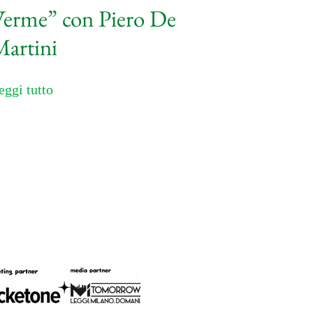
erme” con Piero De
artini
eggi tutto