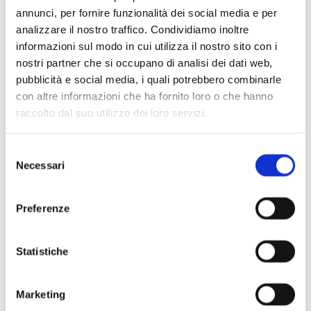
annunci, per fornire funzionalità dei social media e per
Il grande Foyer è il centro del Teatro Dal Verme. È una
analizzare il nostro traffico. Condividiamo inoltre
moderna agorà alla quale si accede dagli alti portoni ad arco
informazioni sul modo in cui utilizza il nostro sito con i
impreziositi dai grandi lampadari a palla. Il Foyer è luogo
nostri partner che si occupano di analisi dei dati web,
d’incontro per tutti i frequentatori del Teatro che possono
pubblicità e social media, i quali potrebbero combinarle
piacevolmente intrattenersi nel confortevole Caffè durante
con altre informazioni che ha fornito loro o che hanno
gli intervalli dello spettacolo.
raccolto dal suo utilizzo dei loro servizi.
Selezione
Necessari
del
consenso
Preferenze
Statistiche
Marketing