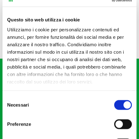
Questo sito web utilizza i cookie
Utilizziamo i cookie per personalizzare contenuti ed
annunci, per fornire funzionalità dei social media e per
analizzare il nostro traffico. Condividiamo inoltre
informazioni sul modo in cui utilizza il nostro sito con i
nostri partner che si occupano di analisi dei dati web,
pubblicità e social media, i quali potrebbero combinarle
con altre informazioni che ha fornito loro o che hanno
raccolto dal suo utilizzo dei loro servizi.
Selezione
Fondazione I Pomeriggi Musicali
Necessari
del
Via S. Giovanni sul Muro, 2
consenso
20121 Milano
Preferenze
Partita Iva 04410060158
Cod. Fisc. 80078650159