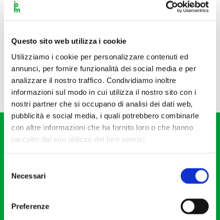
Questo sito web utilizza i cookie
Utilizziamo i cookie per personalizzare contenuti ed
annunci, per fornire funzionalità dei social media e per
analizzare il nostro traffico. Condividiamo inoltre
informazioni sul modo in cui utilizza il nostro sito con i
nostri partner che si occupano di analisi dei dati web,
pubblicità e social media, i quali potrebbero combinarle
con altre informazioni che ha fornito loro o che hanno
raccolto dal suo utilizzo dei loro servizi.
Selezione
Necessari
del
Fondazione I Pomeriggi Musicali
consenso
Via S. Giovanni sul Muro, 2
Preferenze
20121 Milano