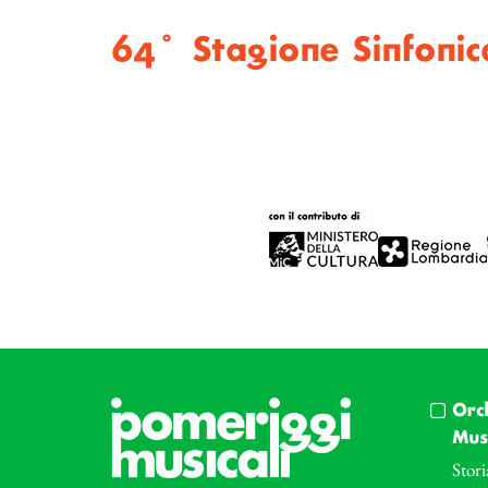
64° Stagione Sinfonic
Orc
Musi
Stori