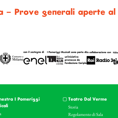
a – Prove generali aperte al
hestra I Pomeriggi
Teatro Dal Verme
cali
Storia
a
Regolamento di Sala