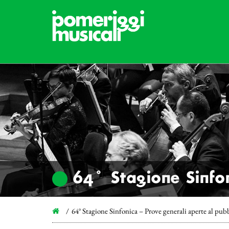
64° Stagione Sinfon
64° Stagione Sinfonica – Prove generali aperte al pub