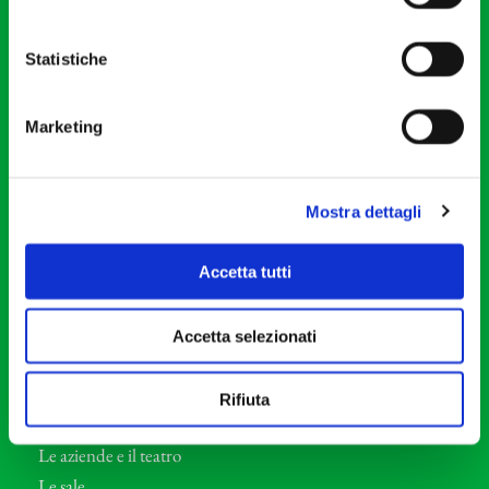
20121 Milano
Partita Iva 04410060158
Statistiche
Cod. Fisc. 80078650159
Tel: +39 02 87905
Marketing
Teatro Dal Verme
Via S. Giovanni sul Muro, 2
20121 Milano
Mostra dettagli
Orchestra I Pomeriggi Musicali
Accetta tutti
Storia
Direttore Artistico
Accetta selezionati
Direttore emerito
Professori d’Orchestra
Rifiuta
Eventi Corporate
Le aziende e il teatro
Le sale