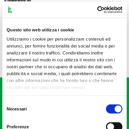
Questo sito web utilizza i cookie
Utilizziamo i cookie per personalizzare contenuti ed
annunci, per fornire funzionalità dei social media e per
analizzare il nostro traffico. Condividiamo inoltre
informazioni sul modo in cui utilizza il nostro sito con i
nostri partner che si occupano di analisi dei dati web,
pubblicità e social media, i quali potrebbero combinarle
con altre informazioni che ha fornito loro o che hanno
raccolto dal suo utilizzo dei loro servizi.
Selezione
Necessari
del
consenso
Fondazione I Pomeriggi Musicali
Via S. Giovanni sul Muro, 2
Preferenze