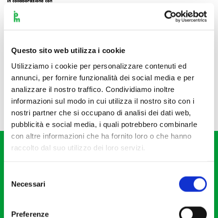
Questo sito web utilizza i cookie
Utilizziamo i cookie per personalizzare contenuti ed
annunci, per fornire funzionalità dei social media e per
analizzare il nostro traffico. Condividiamo inoltre
informazioni sul modo in cui utilizza il nostro sito con i
nostri partner che si occupano di analisi dei dati web,
pubblicità e social media, i quali potrebbero combinarle
con altre informazioni che ha fornito loro o che hanno
raccolto dal suo utilizzo dei loro servizi.
Selezione
Necessari
del
consenso
Fondazione I Pomeriggi Musicali
Via S. Giovanni sul Muro, 2
Preferenze