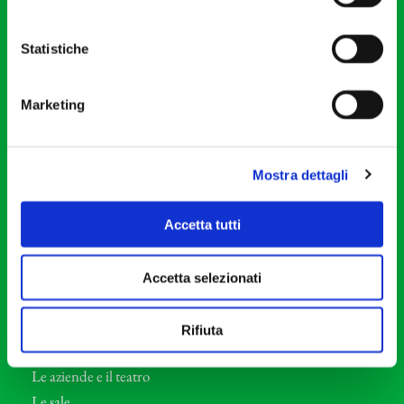
20121 Milano
Partita Iva 04410060158
Statistiche
Cod. Fisc. 80078650159
Tel: +39 02 87905
Marketing
Teatro Dal Verme
Via S. Giovanni sul Muro, 2
20121 Milano
Mostra dettagli
Orchestra I Pomeriggi Musicali
Accetta tutti
Storia
Direttore Artistico
Accetta selezionati
Direttore emerito
Professori d’Orchestra
Rifiuta
Eventi Corporate
Le aziende e il teatro
Le sale