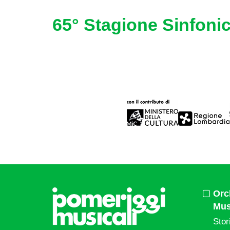
65° Stagione Sinfonic
Orc
Mus
Stor