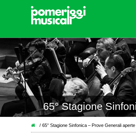
65° Stagione Sinfon
65° Stagione Sinfonica – Prove Generali aperte 