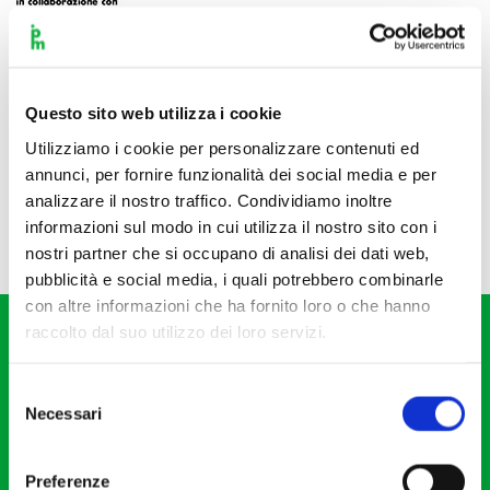
Questo sito web utilizza i cookie
Utilizziamo i cookie per personalizzare contenuti ed
annunci, per fornire funzionalità dei social media e per
analizzare il nostro traffico. Condividiamo inoltre
informazioni sul modo in cui utilizza il nostro sito con i
nostri partner che si occupano di analisi dei dati web,
pubblicità e social media, i quali potrebbero combinarle
con altre informazioni che ha fornito loro o che hanno
raccolto dal suo utilizzo dei loro servizi.
Selezione
Necessari
del
consenso
Fondazione I Pomeriggi Musicali
Via S. Giovanni sul Muro, 2
Preferenze