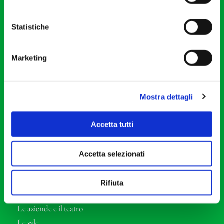
20121 Milano
Partita Iva 04410060158
Statistiche
Cod. Fisc. 80078650159
Tel: +39 02 87905
Marketing
Teatro Dal Verme
Via S. Giovanni sul Muro, 2
20121 Milano
Mostra dettagli
Orchestra I Pomeriggi Musicali
Accetta tutti
Storia
Direttore Artistico
Accetta selezionati
Direttore emerito
Professori d’Orchestra
Rifiuta
Eventi Corporate
Le aziende e il teatro
Le sale