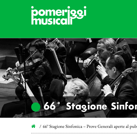
66° Stagione Sinfon
66° Stagione Sinfonica – Prove Generali aperte al pub