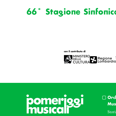
66° Stagione Sinfonic
Orc
Musi
Stori