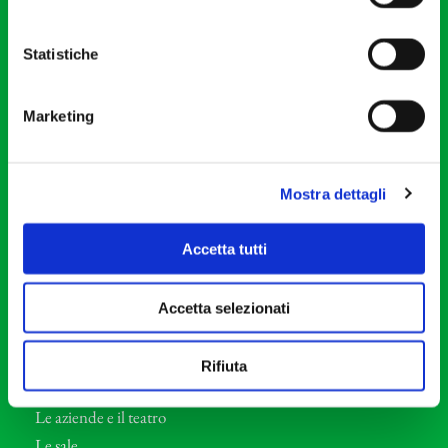
20121 Milano
Partita Iva 04410060158
Statistiche
Cod. Fisc. 80078650159
Tel: +39 02 87905
Marketing
Teatro Dal Verme
Via S. Giovanni sul Muro, 2
20121 Milano
Mostra dettagli
Orchestra I Pomeriggi Musicali
Accetta tutti
Storia
Direttore Artistico
Accetta selezionati
Direttore emerito
Professori d’Orchestra
Rifiuta
Eventi Corporate
Le aziende e il teatro
Le sale