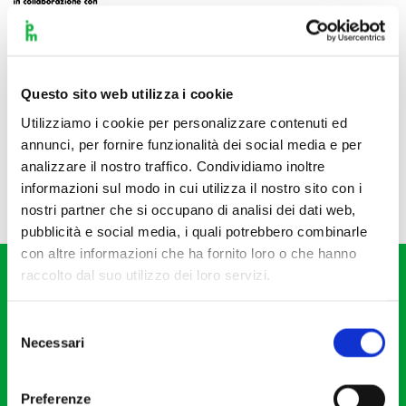
Questo sito web utilizza i cookie
Utilizziamo i cookie per personalizzare contenuti ed
annunci, per fornire funzionalità dei social media e per
analizzare il nostro traffico. Condividiamo inoltre
informazioni sul modo in cui utilizza il nostro sito con i
nostri partner che si occupano di analisi dei dati web,
pubblicità e social media, i quali potrebbero combinarle
con altre informazioni che ha fornito loro o che hanno
raccolto dal suo utilizzo dei loro servizi.
Selezione
Necessari
del
consenso
Fondazione I Pomeriggi Musicali
Via S. Giovanni sul Muro, 2
Preferenze