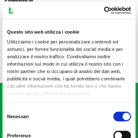
Questo sito web utilizza i cookie
Utilizziamo i cookie per personalizzare contenuti ed
annunci, per fornire funzionalità dei social media e per
analizzare il nostro traffico. Condividiamo inoltre
informazioni sul modo in cui utilizza il nostro sito con i
nostri partner che si occupano di analisi dei dati web,
pubblicità e social media, i quali potrebbero combinarle
con altre informazioni che ha fornito loro o che hanno
raccolto dal suo utilizzo dei loro servizi.
Selezione
Necessari
del
consenso
Fondazione I Pomeriggi Musicali
Via S. Giovanni sul Muro, 2
Preferenze