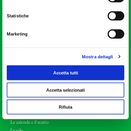
20121 Milano
Partita Iva 04410060158
Statistiche
Cod. Fisc. 80078650159
Tel: +39 02 87905
Marketing
Teatro Dal Verme
Via S. Giovanni sul Muro, 2
20121 Milano
Mostra dettagli
Orchestra I Pomeriggi Musicali
Accetta tutti
Storia
Direttore Artistico
Accetta selezionati
Direttore emerito
Professori d’Orchestra
Rifiuta
Eventi Corporate
Le aziende e il teatro
Le sale