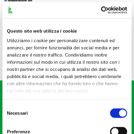
Questo sito web utilizza i cookie
Utilizziamo i cookie per personalizzare contenuti ed
annunci, per fornire funzionalità dei social media e per
analizzare il nostro traffico. Condividiamo inoltre
informazioni sul modo in cui utilizza il nostro sito con i
nostri partner che si occupano di analisi dei dati web,
pubblicità e social media, i quali potrebbero combinarle
con altre informazioni che ha fornito loro o che hanno
raccolto dal suo utilizzo dei loro servizi.
Selezione
Necessari
del
consenso
Fondazione I Pomeriggi Musicali
Via S. Giovanni sul Muro, 2
Preferenze