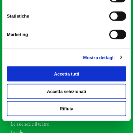
20121 Milano
Partita Iva 04410060158
Statistiche
Cod. Fisc. 80078650159
Tel: +39 02 87905
Marketing
Teatro Dal Verme
Via S. Giovanni sul Muro, 2
20121 Milano
Mostra dettagli
Orchestra I Pomeriggi Musicali
Accetta tutti
Storia
Direttore Artistico
Accetta selezionati
Direttore emerito
Professori d’Orchestra
Rifiuta
Eventi Corporate
Le aziende e il teatro
Le sale