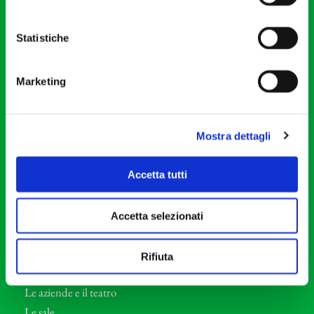
20121 Milano
Partita Iva 04410060158
Statistiche
Cod. Fisc. 80078650159
Tel: +39 02 87905
Marketing
Teatro Dal Verme
Via S. Giovanni sul Muro, 2
20121 Milano
Mostra dettagli
Orchestra I Pomeriggi Musicali
Accetta tutti
Storia
Direttore Artistico
Accetta selezionati
Direttore emerito
Professori d’Orchestra
Rifiuta
Eventi Corporate
Le aziende e il teatro
Le sale