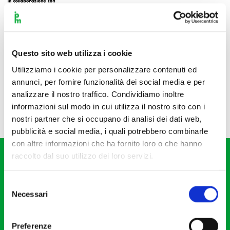
Questo sito web utilizza i cookie
Utilizziamo i cookie per personalizzare contenuti ed
annunci, per fornire funzionalità dei social media e per
analizzare il nostro traffico. Condividiamo inoltre
informazioni sul modo in cui utilizza il nostro sito con i
nostri partner che si occupano di analisi dei dati web,
pubblicità e social media, i quali potrebbero combinarle
con altre informazioni che ha fornito loro o che hanno
raccolto dal suo utilizzo dei loro servizi.
Selezione
Necessari
del
consenso
Fondazione I Pomeriggi Musicali
Via S. Giovanni sul Muro, 2
Preferenze