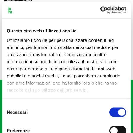
Questo sito web utilizza i cookie
Utilizziamo i cookie per personalizzare contenuti ed
annunci, per fornire funzionalità dei social media e per
analizzare il nostro traffico. Condividiamo inoltre
informazioni sul modo in cui utilizza il nostro sito con i
nostri partner che si occupano di analisi dei dati web,
pubblicità e social media, i quali potrebbero combinarle
con altre informazioni che ha fornito loro o che hanno
raccolto dal suo utilizzo dei loro servizi.
Selezione
Necessari
del
consenso
Fondazione I Pomeriggi Musicali
Via S. Giovanni sul Muro, 2
Preferenze