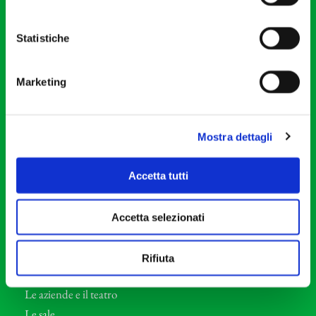
20121 Milano
Partita Iva 04410060158
Statistiche
Cod. Fisc. 80078650159
Tel: +39 02 87905
Marketing
Teatro Dal Verme
Via S. Giovanni sul Muro, 2
20121 Milano
Mostra dettagli
Orchestra I Pomeriggi Musicali
Accetta tutti
Storia
Direttore Artistico
Accetta selezionati
Direttore emerito
Professori d’Orchestra
Rifiuta
Eventi Corporate
Le aziende e il teatro
Le sale