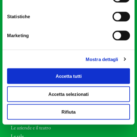
20121 Milano
Partita Iva 04410060158
Statistiche
Cod. Fisc. 80078650159
Tel: +39 02 87905
Marketing
Teatro Dal Verme
Via S. Giovanni sul Muro, 2
20121 Milano
Mostra dettagli
Orchestra I Pomeriggi Musicali
Accetta tutti
Storia
Direttore Artistico
Accetta selezionati
Direttore emerito
Professori d’Orchestra
Rifiuta
Eventi Corporate
Le aziende e il teatro
Le sale