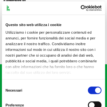
Questo sito web utilizza i cookie
Utilizziamo i cookie per personalizzare contenuti ed
annunci, per fornire funzionalità dei social media e per
analizzare il nostro traffico. Condividiamo inoltre
informazioni sul modo in cui utilizza il nostro sito con i
nostri partner che si occupano di analisi dei dati web,
pubblicità e social media, i quali potrebbero combinarle
con altre informazioni che ha fornito loro o che hanno
raccolto dal suo utilizzo dei loro servizi.
Selezione
Necessari
del
consenso
Fondazione I Pomeriggi Musicali
Via S. Giovanni sul Muro, 2
Preferenze