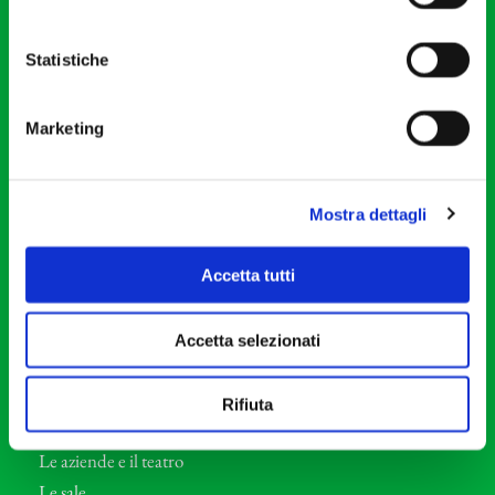
20121 Milano
Partita Iva 04410060158
Statistiche
Cod. Fisc. 80078650159
Tel: +39 02 87905
Marketing
Teatro Dal Verme
Via S. Giovanni sul Muro, 2
20121 Milano
Mostra dettagli
Orchestra I Pomeriggi Musicali
Accetta tutti
Storia
Direttore Artistico
Accetta selezionati
Direttore emerito
Professori d’Orchestra
Rifiuta
Eventi Corporate
Le aziende e il teatro
Le sale