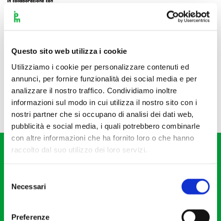
Questo sito web utilizza i cookie
Utilizziamo i cookie per personalizzare contenuti ed
annunci, per fornire funzionalità dei social media e per
analizzare il nostro traffico. Condividiamo inoltre
informazioni sul modo in cui utilizza il nostro sito con i
nostri partner che si occupano di analisi dei dati web,
pubblicità e social media, i quali potrebbero combinarle
con altre informazioni che ha fornito loro o che hanno
raccolto dal suo utilizzo dei loro servizi.
Selezione
Necessari
del
consenso
Fondazione I Pomeriggi Musicali
Via S. Giovanni sul Muro, 2
Preferenze