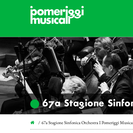
67a Stagione Sinfon
67a Stagione Sinfonica Orchestra I Pomeriggi Musica