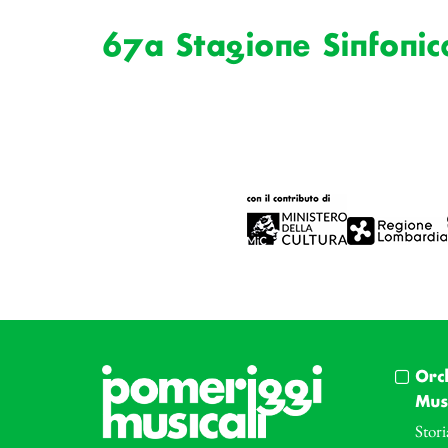
67a Stagione Sinfonic
Orc
Musi
Stori