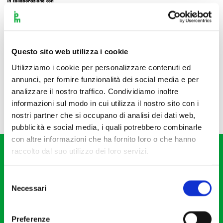
Questo sito web utilizza i cookie
Utilizziamo i cookie per personalizzare contenuti ed
annunci, per fornire funzionalità dei social media e per
analizzare il nostro traffico. Condividiamo inoltre
informazioni sul modo in cui utilizza il nostro sito con i
nostri partner che si occupano di analisi dei dati web,
pubblicità e social media, i quali potrebbero combinarle
con altre informazioni che ha fornito loro o che hanno
raccolto dal suo utilizzo dei loro servizi.
Selezione
Necessari
del
consenso
Fondazione I Pomeriggi Musicali
Via S. Giovanni sul Muro, 2
Preferenze