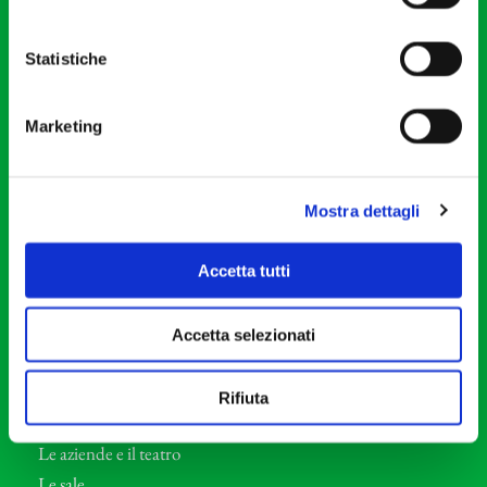
20121 Milano
Partita Iva 04410060158
Statistiche
Cod. Fisc. 80078650159
Tel: +39 02 87905
Marketing
Teatro Dal Verme
Via S. Giovanni sul Muro, 2
20121 Milano
Mostra dettagli
Orchestra I Pomeriggi Musicali
Accetta tutti
Storia
Direttore Artistico
Accetta selezionati
Direttore emerito
Professori d’Orchestra
Rifiuta
Eventi Corporate
Le aziende e il teatro
Le sale