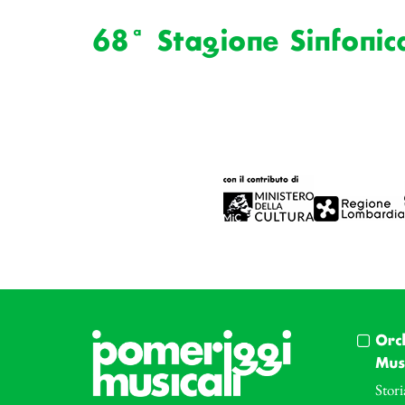
68ª Stagione Sinfonic
Orc
Musi
Stori