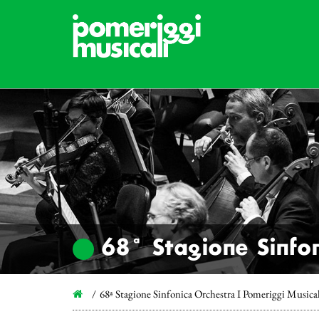
68ª Stagione Sinfon
68ª Stagione Sinfonica Orchestra I Pomeriggi Musica