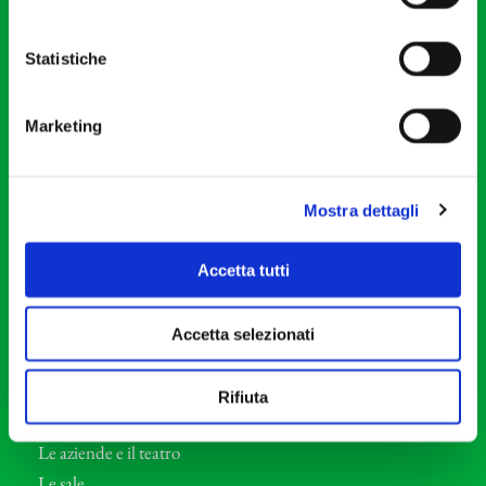
20121 Milano
Partita Iva 04410060158
Statistiche
Cod. Fisc. 80078650159
Tel: +39 02 87905
Marketing
Teatro Dal Verme
Via S. Giovanni sul Muro, 2
20121 Milano
Mostra dettagli
Orchestra I Pomeriggi Musicali
Accetta tutti
Storia
Direttore Artistico
Accetta selezionati
Direttore emerito
Professori d’Orchestra
Rifiuta
Eventi Corporate
Le aziende e il teatro
Le sale