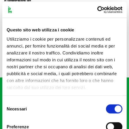
Questo sito web utilizza i cookie
Utilizziamo i cookie per personalizzare contenuti ed
annunci, per fornire funzionalità dei social media e per
analizzare il nostro traffico. Condividiamo inoltre
informazioni sul modo in cui utilizza il nostro sito con i
nostri partner che si occupano di analisi dei dati web,
pubblicità e social media, i quali potrebbero combinarle
con altre informazioni che ha fornito loro o che hanno
raccolto dal suo utilizzo dei loro servizi.
Selezione
Necessari
del
consenso
Fondazione I Pomeriggi Musicali
Via S. Giovanni sul Muro, 2
Preferenze