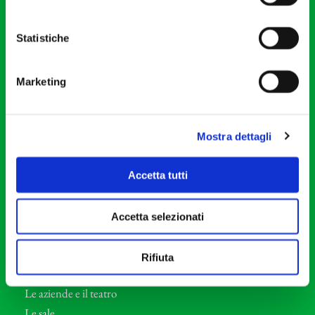
20121 Milano
Partita Iva 04410060158
Statistiche
Cod. Fisc. 80078650159
Tel: +39 02 87905
Marketing
Teatro Dal Verme
Via S. Giovanni sul Muro, 2
20121 Milano
Mostra dettagli
Orchestra I Pomeriggi Musicali
Accetta tutti
Storia
Direttore Artistico
Accetta selezionati
Direttore emerito
Professori d’Orchestra
Rifiuta
Eventi Corporate
Le aziende e il teatro
Le sale