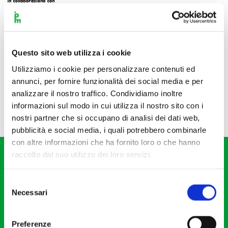
Questo sito web utilizza i cookie
Utilizziamo i cookie per personalizzare contenuti ed
annunci, per fornire funzionalità dei social media e per
analizzare il nostro traffico. Condividiamo inoltre
informazioni sul modo in cui utilizza il nostro sito con i
nostri partner che si occupano di analisi dei dati web,
pubblicità e social media, i quali potrebbero combinarle
con altre informazioni che ha fornito loro o che hanno
raccolto dal suo utilizzo dei loro servizi.
Selezione
Necessari
del
consenso
Fondazione I Pomeriggi Musicali
Via S. Giovanni sul Muro, 2
Preferenze