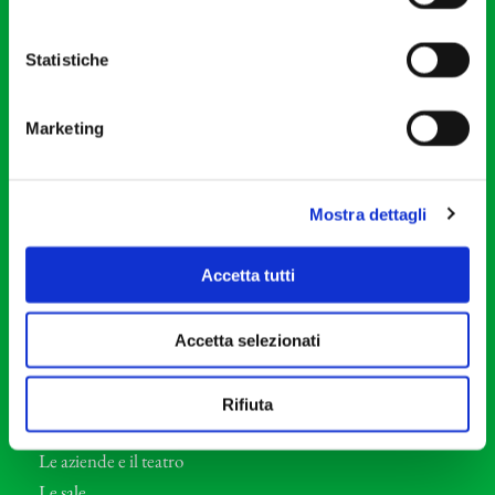
20121 Milano
Partita Iva 04410060158
Statistiche
Cod. Fisc. 80078650159
Tel: +39 02 87905
Marketing
Teatro Dal Verme
Via S. Giovanni sul Muro, 2
20121 Milano
Mostra dettagli
Orchestra I Pomeriggi Musicali
Accetta tutti
Storia
Direttore Artistico
Accetta selezionati
Direttore emerito
Professori d’Orchestra
Rifiuta
Eventi Corporate
Le aziende e il teatro
Le sale