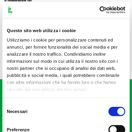
Questo sito web utilizza i cookie
Utilizziamo i cookie per personalizzare contenuti ed
annunci, per fornire funzionalità dei social media e per
analizzare il nostro traffico. Condividiamo inoltre
informazioni sul modo in cui utilizza il nostro sito con i
nostri partner che si occupano di analisi dei dati web,
pubblicità e social media, i quali potrebbero combinarle
con altre informazioni che ha fornito loro o che hanno
raccolto dal suo utilizzo dei loro servizi.
Selezione
Necessari
del
consenso
Fondazione I Pomeriggi Musicali
Via S. Giovanni sul Muro, 2
Preferenze