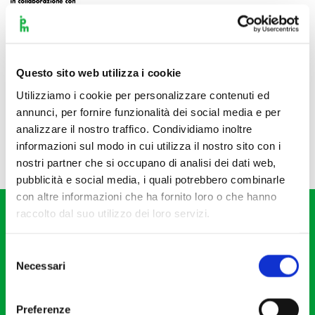
Questo sito web utilizza i cookie
Utilizziamo i cookie per personalizzare contenuti ed
annunci, per fornire funzionalità dei social media e per
analizzare il nostro traffico. Condividiamo inoltre
informazioni sul modo in cui utilizza il nostro sito con i
nostri partner che si occupano di analisi dei dati web,
pubblicità e social media, i quali potrebbero combinarle
con altre informazioni che ha fornito loro o che hanno
raccolto dal suo utilizzo dei loro servizi.
Selezione
Necessari
del
consenso
Fondazione I Pomeriggi Musicali
Via S. Giovanni sul Muro, 2
Preferenze