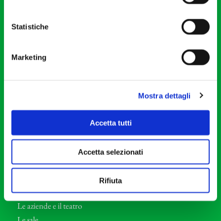
20121 Milano
Partita Iva 04410060158
Statistiche
Cod. Fisc. 80078650159
Tel: +39 02 87905
Marketing
Teatro Dal Verme
Via S. Giovanni sul Muro, 2
20121 Milano
Mostra dettagli
Orchestra I Pomeriggi Musicali
Accetta tutti
Storia
Direttore Artistico
Accetta selezionati
Direttore emerito
Professori d’Orchestra
Rifiuta
Eventi Corporate
Le aziende e il teatro
Le sale