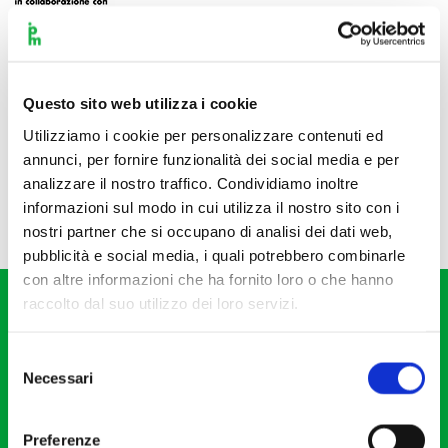
Questo sito web utilizza i cookie
Utilizziamo i cookie per personalizzare contenuti ed
annunci, per fornire funzionalità dei social media e per
analizzare il nostro traffico. Condividiamo inoltre
informazioni sul modo in cui utilizza il nostro sito con i
nostri partner che si occupano di analisi dei dati web,
pubblicità e social media, i quali potrebbero combinarle
con altre informazioni che ha fornito loro o che hanno
raccolto dal suo utilizzo dei loro servizi.
Selezione
Necessari
del
consenso
Fondazione I Pomeriggi Musicali
Via S. Giovanni sul Muro, 2
Preferenze