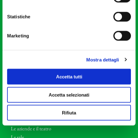
20121 Milano
Partita Iva 04410060158
Statistiche
Cod. Fisc. 80078650159
Tel: +39 02 87905
Marketing
Teatro Dal Verme
Via S. Giovanni sul Muro, 2
20121 Milano
Mostra dettagli
Orchestra I Pomeriggi Musicali
Accetta tutti
Storia
Direttore Artistico
Accetta selezionati
Direttore emerito
Professori d’Orchestra
Rifiuta
Eventi Corporate
Le aziende e il teatro
Le sale