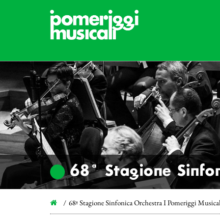
68ª Stagione Sinfon
68ª Stagione Sinfonica Orchestra I Pomeriggi Musica