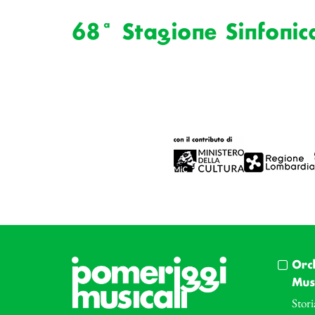
68ª Stagione Sinfonic
Orc
Musi
Stori