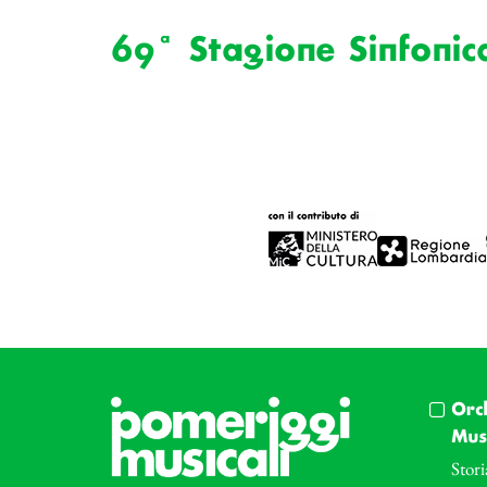
69ª Stagione Sinfonic
Orc
Musi
Stori