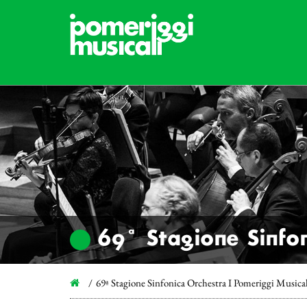
69ª Stagione Sinfon
69ª Stagione Sinfonica Orchestra I Pomeriggi Musica