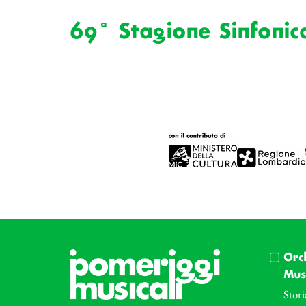
69ª Stagione Sinfonic
Orc
Musi
Stori