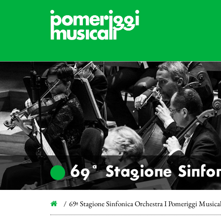
69ª Stagione Sinfon
69ª Stagione Sinfonica Orchestra I Pomeriggi Musica