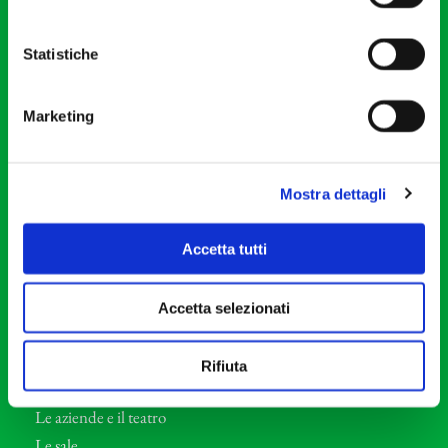
20121 Milano
Partita Iva 04410060158
Statistiche
Cod. Fisc. 80078650159
Tel: +39 02 87905
Marketing
Teatro Dal Verme
Via S. Giovanni sul Muro, 2
20121 Milano
Mostra dettagli
Orchestra I Pomeriggi Musicali
Accetta tutti
Storia
Direttore Artistico
Accetta selezionati
Direttore emerito
Professori d’Orchestra
Rifiuta
Eventi Corporate
Le aziende e il teatro
Le sale