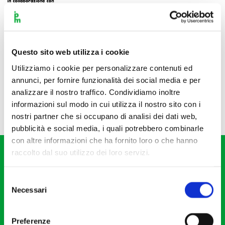
Questo sito web utilizza i cookie
Utilizziamo i cookie per personalizzare contenuti ed
annunci, per fornire funzionalità dei social media e per
analizzare il nostro traffico. Condividiamo inoltre
informazioni sul modo in cui utilizza il nostro sito con i
nostri partner che si occupano di analisi dei dati web,
pubblicità e social media, i quali potrebbero combinarle
con altre informazioni che ha fornito loro o che hanno
raccolto dal suo utilizzo dei loro servizi.
Selezione
Necessari
del
consenso
Fondazione I Pomeriggi Musicali
Via S. Giovanni sul Muro, 2
Preferenze