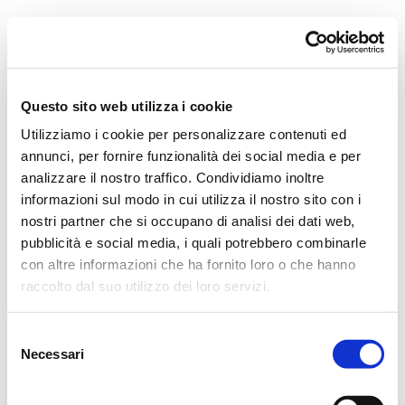
Orchestra i Pomeriggi Musicali
Governance
Storia
Direttore artistico
Direttore Emerito
Professori D’Orchestra
Questo sito web utilizza i cookie
Teatro Dal Verme
Utilizziamo i cookie per personalizzare contenuti ed
La Storia
I Protagonisti
annunci, per fornire funzionalità dei social media e per
I Festival
analizzare il nostro traffico. Condividiamo inoltre
Regolamento di Sala
informazioni sul modo in cui utilizza il nostro sito con i
Area Tecnica
Calendario
nostri partner che si occupano di analisi dei dati web,
Cartellone
pubblicità e social media, i quali potrebbero combinarle
I Pomeriggi Musicali
con altre informazioni che ha fornito loro o che hanno
Teatro Dal Verme
Biglietteria
raccolto dal suo utilizzo dei loro servizi.
Acquista
Selezione
Necessari
del
consenso