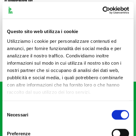
Questo sito web utilizza i cookie
Utilizziamo i cookie per personalizzare contenuti ed
annunci, per fornire funzionalità dei social media e per
analizzare il nostro traffico. Condividiamo inoltre
informazioni sul modo in cui utilizza il nostro sito con i
nostri partner che si occupano di analisi dei dati web,
pubblicità e social media, i quali potrebbero combinarle
con altre informazioni che ha fornito loro o che hanno
raccolto dal suo utilizzo dei loro servizi.
Selezione
Necessari
del
consenso
Fondazione I Pomeriggi Musicali
Via S. Giovanni sul Muro, 2
Preferenze