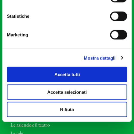
20121 Milano
Partita Iva 04410060158
Statistiche
Cod. Fisc. 80078650159
Tel: +39 02 87905
Marketing
Teatro Dal Verme
Via S. Giovanni sul Muro, 2
20121 Milano
Mostra dettagli
Orchestra I Pomeriggi Musicali
Accetta tutti
Storia
Direttore Artistico
Accetta selezionati
Direttore emerito
Professori d’Orchestra
Rifiuta
Eventi Corporate
Le aziende e il teatro
Le sale