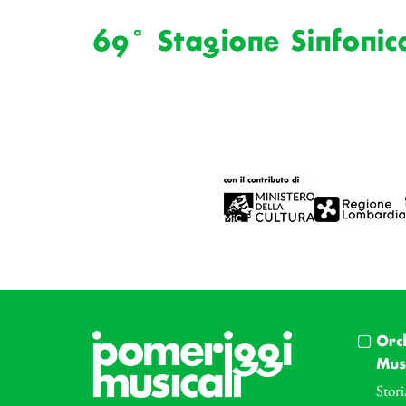
69ª Stagione Sinfonic
Orc
Musi
Stori