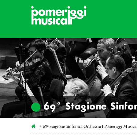
69ª Stagione Sinfon
69ª Stagione Sinfonica Orchestra I Pomeriggi Musica