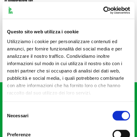
Questo sito web utilizza i cookie
Utilizziamo i cookie per personalizzare contenuti ed
annunci, per fornire funzionalità dei social media e per
analizzare il nostro traffico. Condividiamo inoltre
informazioni sul modo in cui utilizza il nostro sito con i
nostri partner che si occupano di analisi dei dati web,
pubblicità e social media, i quali potrebbero combinarle
con altre informazioni che ha fornito loro o che hanno
raccolto dal suo utilizzo dei loro servizi.
Selezione
Necessari
del
consenso
Fondazione I Pomeriggi Musicali
Via S. Giovanni sul Muro, 2
Preferenze