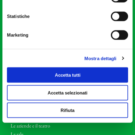
20121 Milano
Partita Iva 04410060158
Statistiche
Cod. Fisc. 80078650159
Tel: +39 02 87905
Marketing
Teatro Dal Verme
Via S. Giovanni sul Muro, 2
20121 Milano
Mostra dettagli
Orchestra I Pomeriggi Musicali
Accetta tutti
Storia
Direttore Artistico
Accetta selezionati
Direttore emerito
Professori d’Orchestra
Rifiuta
Eventi Corporate
Le aziende e il teatro
Le sale