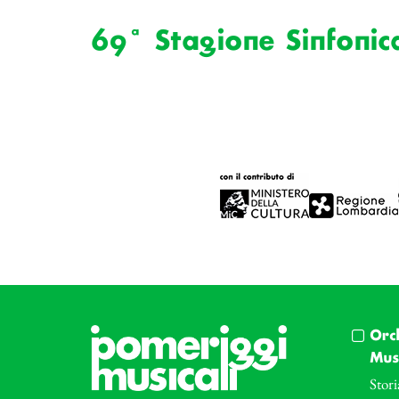
69ª Stagione Sinfonic
Orc
Musi
Stori