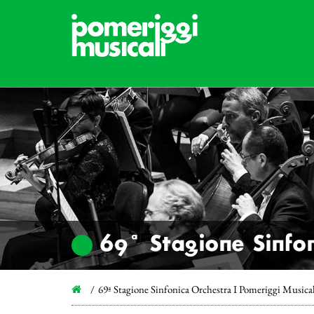
69ª Stagione Sinfon
69ª Stagione Sinfonica Orchestra I Pomeriggi Musica