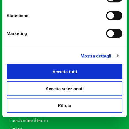
20121 Milano
Partita Iva 04410060158
Statistiche
Cod. Fisc. 80078650159
Tel: +39 02 87905
Marketing
Teatro Dal Verme
Via S. Giovanni sul Muro, 2
20121 Milano
Mostra dettagli
Orchestra I Pomeriggi Musicali
Accetta tutti
Storia
Direttore Artistico
Accetta selezionati
Direttore emerito
Professori d’Orchestra
Rifiuta
Eventi Corporate
Le aziende e il teatro
Le sale