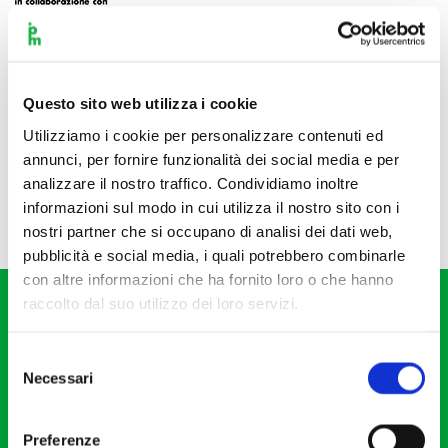
Questo sito web utilizza i cookie
Utilizziamo i cookie per personalizzare contenuti ed
annunci, per fornire funzionalità dei social media e per
analizzare il nostro traffico. Condividiamo inoltre
informazioni sul modo in cui utilizza il nostro sito con i
nostri partner che si occupano di analisi dei dati web,
pubblicità e social media, i quali potrebbero combinarle
con altre informazioni che ha fornito loro o che hanno
raccolto dal suo utilizzo dei loro servizi.
Selezione
Necessari
del
consenso
Fondazione I Pomeriggi Musicali
Via S. Giovanni sul Muro, 2
Preferenze