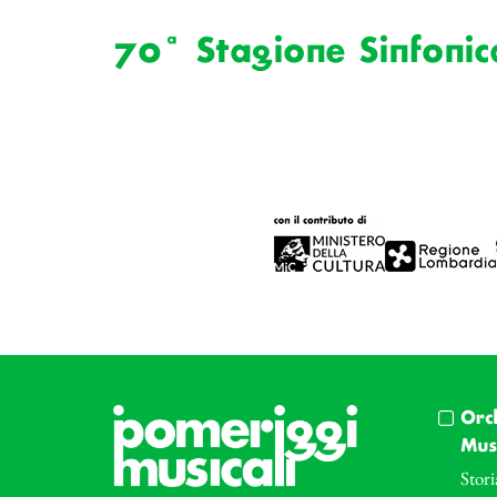
70ª Stagione Sinfonic
Orc
Musi
Stori