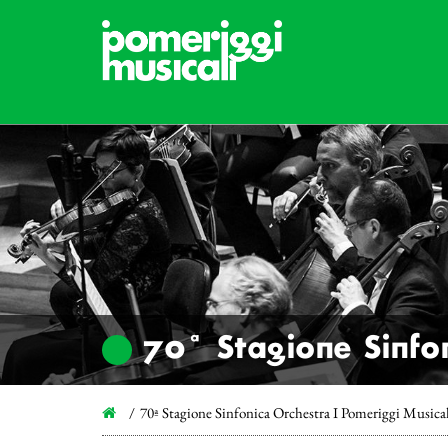
70ª Stagione Sinfon
70ª Stagione Sinfonica Orchestra I Pomeriggi Musica