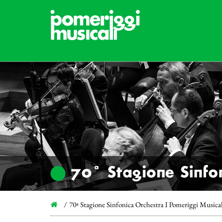
70ª Stagione Sinfon
70ª Stagione Sinfonica Orchestra I Pomeriggi Musica