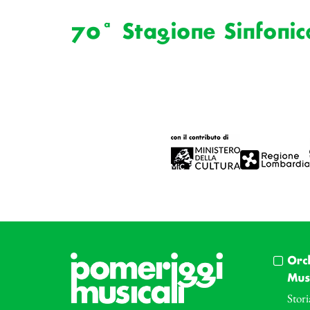
70ª Stagione Sinfonic
Orc
Musi
Stori