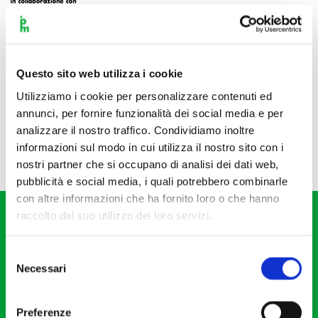
Questo sito web utilizza i cookie
Utilizziamo i cookie per personalizzare contenuti ed
annunci, per fornire funzionalità dei social media e per
analizzare il nostro traffico. Condividiamo inoltre
informazioni sul modo in cui utilizza il nostro sito con i
nostri partner che si occupano di analisi dei dati web,
pubblicità e social media, i quali potrebbero combinarle
con altre informazioni che ha fornito loro o che hanno
raccolto dal suo utilizzo dei loro servizi.
Selezione
Necessari
del
consenso
Fondazione I Pomeriggi Musicali
Via S. Giovanni sul Muro, 2
Preferenze