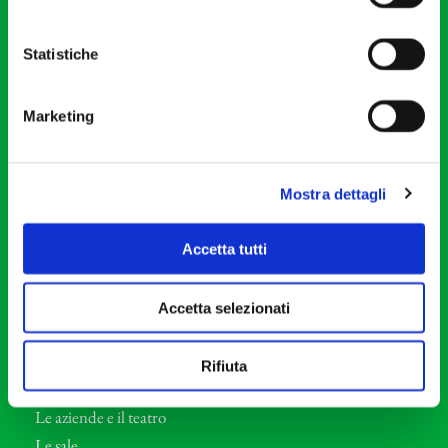
20121 Milano
Partita Iva 04410060158
Statistiche
Cod. Fisc. 80078650159
Tel: +39 02 87905
Marketing
Teatro Dal Verme
Via S. Giovanni sul Muro, 2
20121 Milano
Mostra dettagli
Orchestra I Pomeriggi Musicali
Accetta tutti
Storia
Direttore Artistico
Accetta selezionati
Direttore emerito
Professori d’Orchestra
Rifiuta
Eventi Corporate
Le aziende e il teatro
Le sale