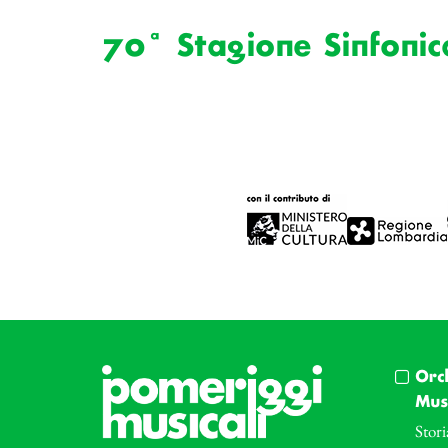
70ª Stagione Sinfonic
Orc
Musi
Stori