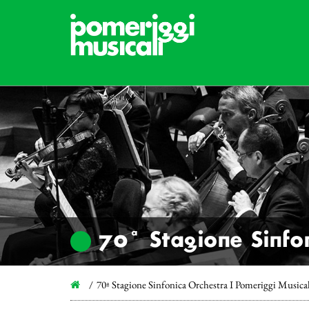
70ª Stagione Sinfon
70ª Stagione Sinfonica Orchestra I Pomeriggi Musica