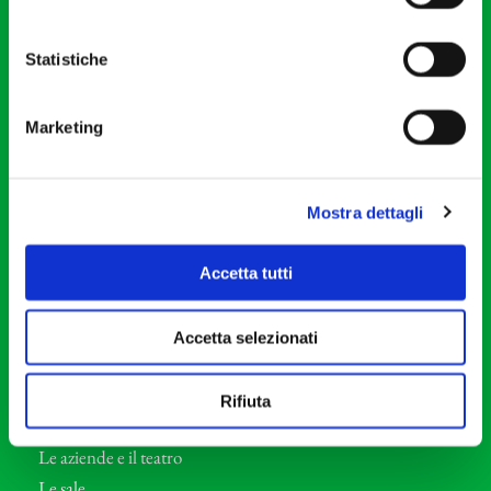
20121 Milano
Partita Iva 04410060158
Statistiche
Cod. Fisc. 80078650159
Tel: +39 02 87905
Marketing
Teatro Dal Verme
Via S. Giovanni sul Muro, 2
20121 Milano
Mostra dettagli
Orchestra I Pomeriggi Musicali
Accetta tutti
Storia
Direttore Artistico
Accetta selezionati
Direttore emerito
Professori d’Orchestra
Rifiuta
Eventi Corporate
Le aziende e il teatro
Le sale