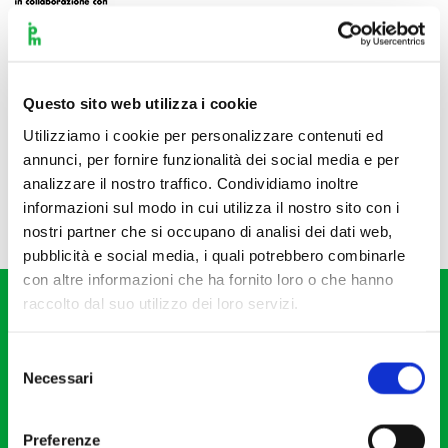
Questo sito web utilizza i cookie
Utilizziamo i cookie per personalizzare contenuti ed
annunci, per fornire funzionalità dei social media e per
analizzare il nostro traffico. Condividiamo inoltre
informazioni sul modo in cui utilizza il nostro sito con i
nostri partner che si occupano di analisi dei dati web,
pubblicità e social media, i quali potrebbero combinarle
con altre informazioni che ha fornito loro o che hanno
raccolto dal suo utilizzo dei loro servizi.
Selezione
Necessari
del
consenso
Fondazione I Pomeriggi Musicali
Via S. Giovanni sul Muro, 2
Preferenze