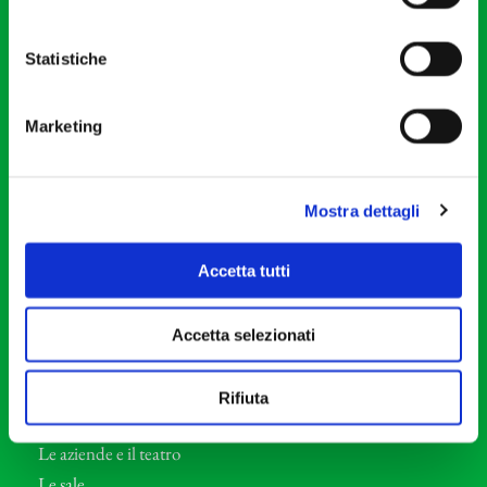
20121 Milano
Partita Iva 04410060158
Statistiche
Cod. Fisc. 80078650159
Tel: +39 02 87905
Marketing
Teatro Dal Verme
Via S. Giovanni sul Muro, 2
20121 Milano
Mostra dettagli
Orchestra I Pomeriggi Musicali
Accetta tutti
Storia
Direttore Artistico
Accetta selezionati
Direttore emerito
Professori d’Orchestra
Rifiuta
Eventi Corporate
Le aziende e il teatro
Le sale